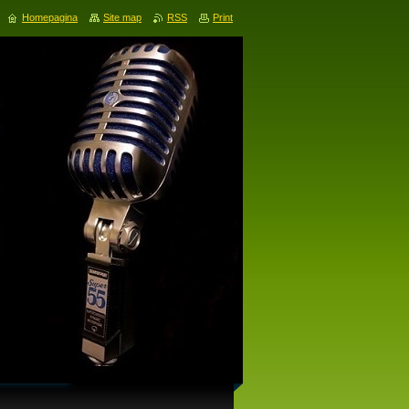
Homepagina
Site map
RSS
Print