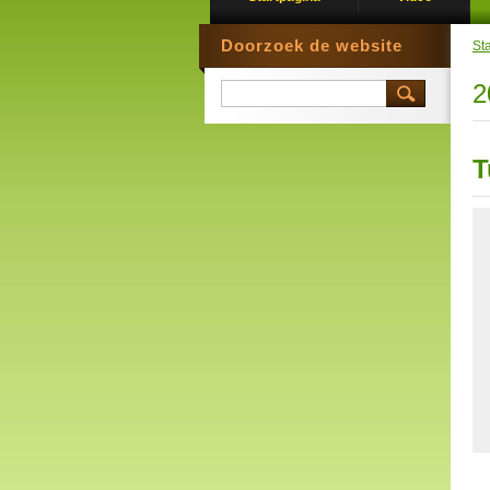
Doorzoek de website
St
2
T