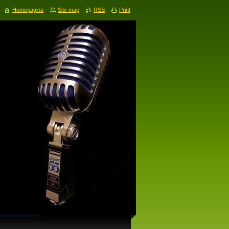
Homepagina
Site map
RSS
Print