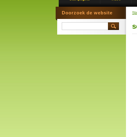
Doorzoek de website
St
s